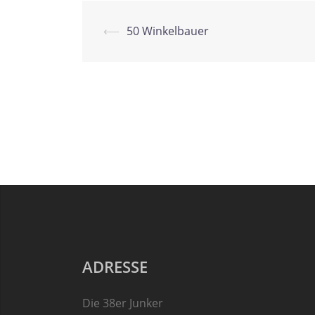
Beitrags-
⟵
50 Winkelbauer
Navigation
ADRESSE
Die 38er Junker