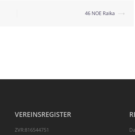
46 NOE Raika
⟶
VEREINSREGISTER
R
ZVR:816544751
Da